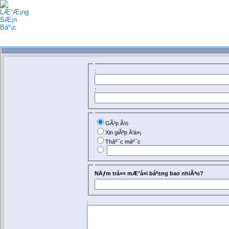
:
:
GÃ³p Ã½
Xin giÃºp Ä‘á»¡
Tháº¯c máº¯c
NÄƒm trá»« mÆ°á»i báº±ng bao nhiÃªu?
: