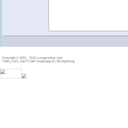
Copyright © 2002 - 2010 Luongsonbac.club
Thiáº¿t káº¿ bá»Ÿi LSB-TongGiang & LSB-NgoDung